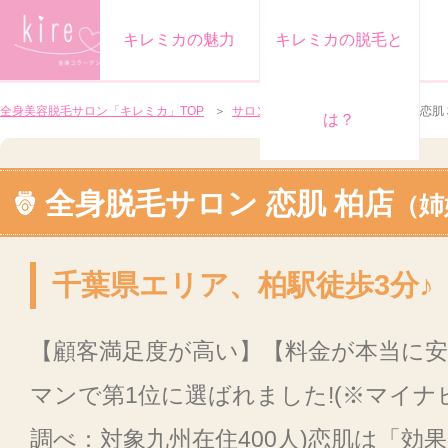
キレミカの魅力
キレミカの脱毛と
全身美容脱毛サロン「キレミカ」TOP
＞
サロン一覧
＞
千葉県エリア
＞
恋肌
は？
全身脱毛サロン 恋肌 柏店
（姉
千葉県エリア、柏駅徒歩3分♪
【顧客満足度が高い】【料金が本当に
マンで第1位に選ばれました!(※マイ
調べ：対象九州在住400人)恋肌は「効