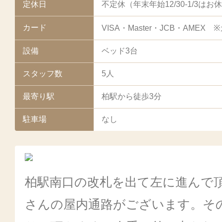
定休日
不定休（年末年始12/30-1/3
カード
VISA・Master・JCB・AME
設備
ベッド3台
スタッフ数
5人
最寄り駅
柏駅から徒歩3分
駐車場
なし
柏駅南口の改札を出て左に進んで
さんの屋内通路がございます。そ